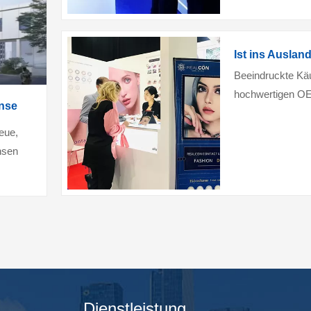
Beeindruckte Käu
hochwertigen OE
unse
Nahen Osten und 
eue,
nsen
Dienstleistung