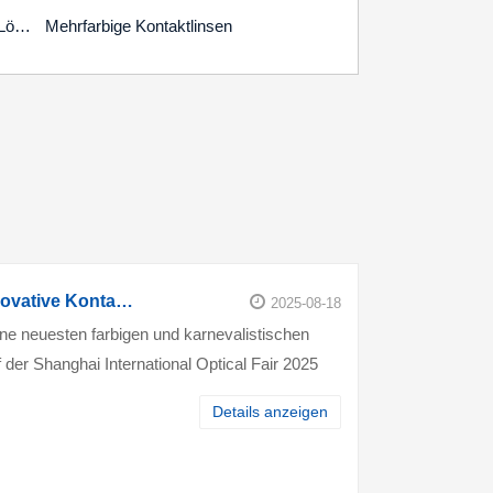
Kundenspezifische OEM / ODM-Lösungen
Mehrfarbige Kontaktlinsen
Präsentiert innovative Kontaktlinsen auf
2025-08-18
eine neuesten farbigen und karnevalistischen
 der Shanghai International Optical Fair 2025
it innovativen Designs und einem
Details anzeigen
tand globale...