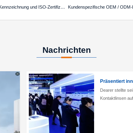
CE-Kennzeichnung und ISO-Zertifizierung
Nachrichten
Dearer stellte s
Kontaktlinsen auf
aus und lockte m
raumbezogenen S