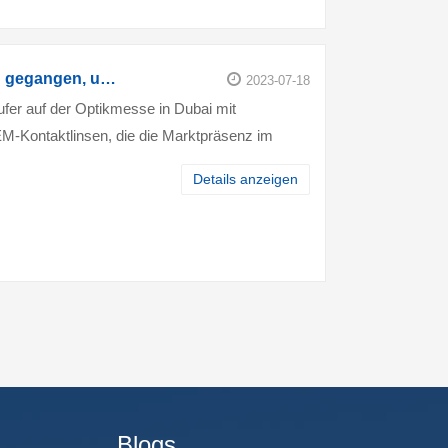
Ist ins Ausland gegangen, um "Amazing th
2023-07-18
fer auf der Optikmesse in Dubai mit
M-Kontaktlinsen, die die Marktpräsenz im
globale Partnerschaften stärken.
Details anzeigen
Blogs